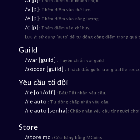
/a [p]
: Thêm điểm vào nhanh nhẹn.
/v [p]
: Thêm điểm vào thể lực.
/e [p]
: Thêm điểm vào năng lượng.
/c [p]
: Thêm điểm vào chỉ huy.
Lưu ý: sử dụng 'auto' để tự động cộng điểm trong quá tr
Guild
/war [guild]
: Tuyên chiến với guild
/soccer [guild]
: Thách đấu guild trong battle socc
Yêu cầu tổ đội
/re [on/off]
: Bật/Tắt nhận yêu cầu.
/re auto
: Tự động chấp nhận yêu cầu.
/re auto [senha]
: Chấp nhận yêu cầu từ người chơi
Store
/store mc
: Cửa hàng bằng MCoins