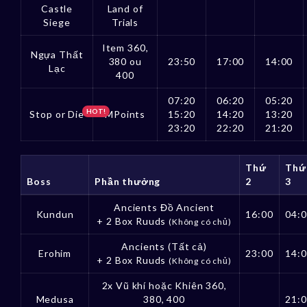
Castle
Land of
Siege
Trials
Item 360,
Ngựa Thất
380 ou
23:50
17:00
14:00
Lạc
400
07:20
06:20
05:20
HOT!
Stop or Die
MPoints
15:20
14:20
13:20
23:20
22:20
21:20
Thứ
Thứ
Boss
Phần thưởng
2
3
Ancients Đồ Ancient
Kundun
16:00
04:
+ 2 Box Ruuds
(Không có chủ)
Ancients (Tất cả)
Erohim
23:00
14:
+ 2 Box Ruuds
(Không có chủ)
2x Vũ khí hoặc Khiên 360,
Medusa
380, 400
21: