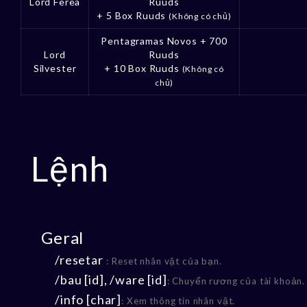
Lord Ferea
Ruuds
+ 5 Box Ruuds
(Không có chủ)
Pentagramas Novos + 700
Lord
Ruuds
Silvester
+ 10 Box Ruuds
(Không có
chủ)
Lệnh
Geral
/resetar
: Reset nhân vật của bạn.
/bau [id], /ware [id]
: Chuyển rương của tài khoản.
/info [char]
: Xem thông tin nhân vật.