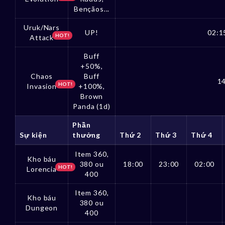
Bençãos...
Uruk/Nars
UP!
02:1
HOT!
Attack
Buff
+50%,
Chaos
Buff
14
HOT!
Invasion
+100%,
Brown
Panda (1d)
Phần
Sự kiện
thưởng
Thứ 2
Thứ 3
Thứ 4
Item 360,
Kho báu
380 ou
18:00
23:00
02:00
HOT!
Lorencia
400
Item 360,
Kho báu
380 ou
Dungeon
400