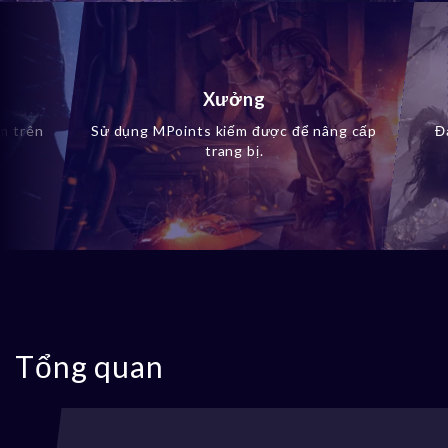
Xưởng
ẩm trên
Sử dụng MPoints kiếm được để nâng cấp
Đ
trang bị.
Tổng quan