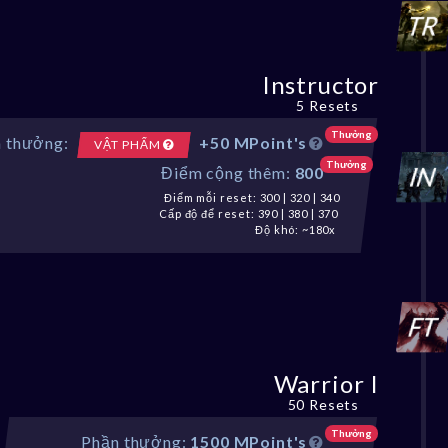
Instructor
5 Resets
Thưởng
 thưởng:
+50 MPoint's
VẬT PHẨM
Thưởng
Điểm cộng thêm:
800
Điểm mỗi reset: 300 | 320 | 340
Cấp độ để reset: 390 | 380 | 370
Độ khó: ~180x
Warrior I
50 Resets
Thưởng
Phần thưởng:
1500 MPoint's