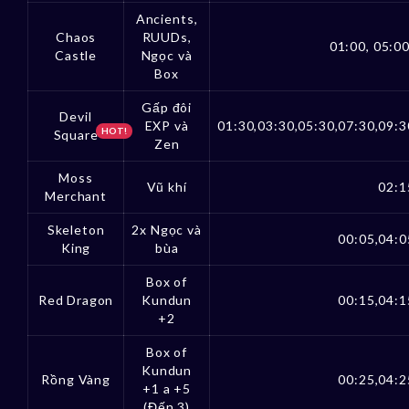
Ancients,
Chaos
RUUDs,
01:00, 05:00
Castle
Ngọc và
Box
Gấp đôi
Devil
EXP và
01:30,03:30,05:30,07:30,09:3
HOT!
Square
Zen
Moss
Vũ khí
02:1
Merchant
Skeleton
2x Ngọc và
00:05,04:0
King
bùa
Box of
Red Dragon
Kundun
00:15,04:1
+2
Box of
Kundun
Rồng Vàng
00:25,04:2
+1 a +5
(Đến 3)