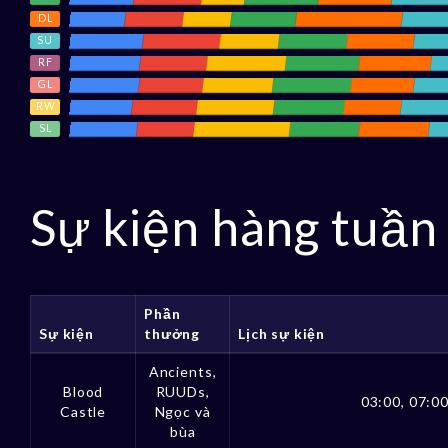
DL
SU
RF
GL
RW
SL
Sự kiện hàng tuần
Phần
Sự kiện
thưởng
Lịch sự kiện
Ancients,
Blood
RUUDs,
03:00, 07:00
Castle
Ngọc và
bùa