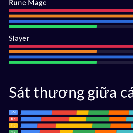
Rune Mage
Tấn
Tầm
công
Phòng
đánh
Hỗ
thủ
trợ
Slayer
Tấn
Tầm
công
Phòng
đánh
Hỗ
thủ
trợ
Sát thương giữa c
SM
BK
FE
MG