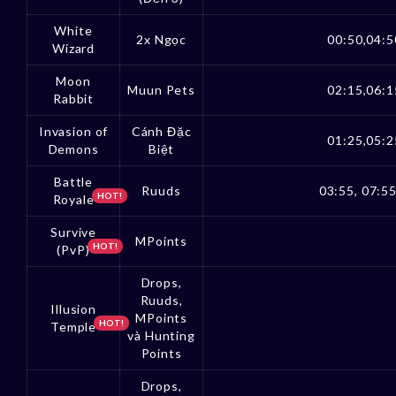
White
2x Ngọc
00:50,04:5
Wizard
Moon
Muun Pets
02:15,06:1
Rabbit
Invasion of
Cánh Đặc
01:25,05:2
Demons
Biệt
Battle
Ruuds
03:55, 07:55
HOT!
Royale
Survive
MPoints
HOT!
(PvP)
Drops,
Ruuds,
Illusion
MPoints
HOT!
Temple
và Hunting
Points
Drops,