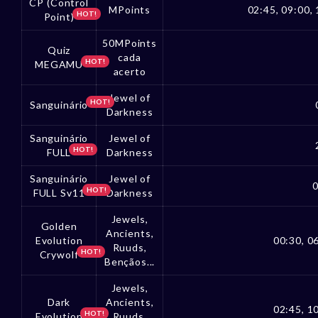
CP (Control
MPoints
02:45, 09:00, 
HOT!
Point)
50MPoints
Quiz
cada
HOT!
MEGAMU
acerto
Jewel of
HOT!
Sanguinário
Darkness
Sanguinário
Jewel of
HOT!
FULL
Darkness
Sanguinário
Jewel of
0
HOT!
FULL Sv11
Darkness
Jewels,
Golden
Ancients,
Evolution
00:30, 06
Ruuds,
HOT!
Crywolf
Bençãos...
Jewels,
Dark
Ancients,
02:45, 10
HOT!
Evolution
Ruuds,