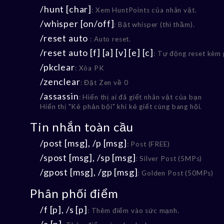
/hunt [char]
: Xem HuntPoints của nhân vật.
/whisper [on/off]
: Bật whisper (thì thầm).
/reset auto
: Auto reset.
/reset auto [f] [a] [v] [e] [c]
: Tự động reset kèm 
/pkclear
: Xóa PK
/zenclear
: Đặt Zen về 0
/assassin
: Hiển thị ai đã giết nhân vật của bạn
Hiển thị "Kẻ phản bội" khi kẻ giết cùng bang hội.
Tin nhắn toàn cầu
/post [msg], /p [msg]
: Post (FREE)
/spost [msg], /sp [msg]
: Silver Post (5MPs)
/gpost [msg], /gp [msg]
: Golden Post (50MPs)
Phân phối điểm
/f [p], /s [p]
: Thêm điểm vào sức mạnh.