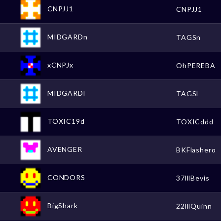
CNPJJ1
CNPJJ1
MIDGARDn
TAGSn
xCNPJx
OhPEREBA
MIDGARDl
TAGSl
TOXIC19d
TOXICddd
AVENGER
BKFlashero
CONDORS
37lllBevis
BigShark
22lllQuinn