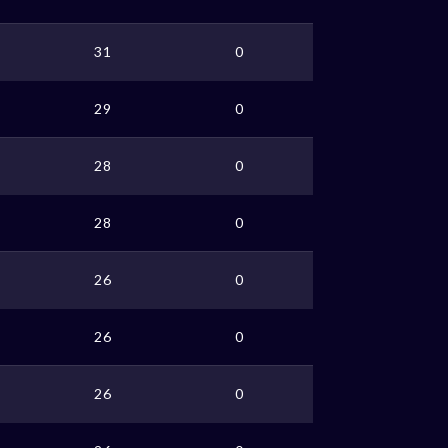
31
0
29
0
28
0
28
0
26
0
26
0
26
0