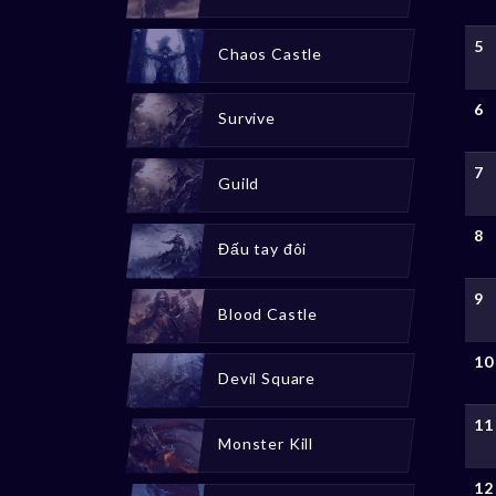
5
Chaos Castle
6
Survive
7
Guild
8
Đấu tay đôi
9
Blood Castle
10
Devil Square
11
Monster Kill
12