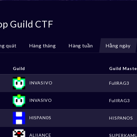
op Guild CTF
ng quát
Hàng tháng
Hàng tuần
Hằng ngày
Guild
Guild Maste
INVASIVO
FullRAG3
INVASlVO
FulIRAG3
HlSPAN0S
HISPANOS
ALIIANCE
SUPERKAM