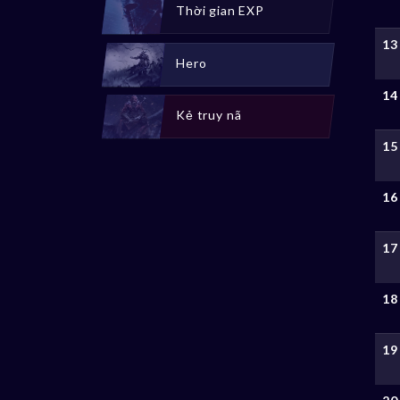
Thời gian EXP
13
Hero
14
Kẻ truy nã
15
16
17
18
19