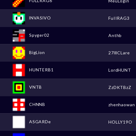
FULLRAG6
MeuLogin
lNVASlVO
FuIIRAG3
Spyger02
Anthb
BigLion
27lllCLare
HUNTERB1
LordHUNT
VNTB
ZzDKTBzZ
CHNNB
zhenhaowan
ASGARDe
HOLLY19O