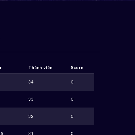
r
Thành viên
Score
34
0
33
0
32
0
US
31
0