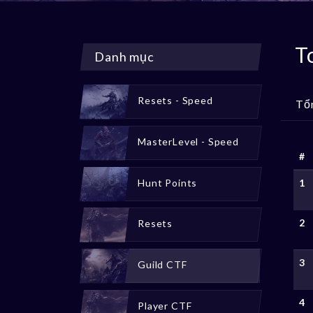
T
Danh mục
Resets - Speed
Tổ
MasterLevel - Speed
#
Hunt Points
1
2
Resets
3
Guild CTF
4
Player CTF