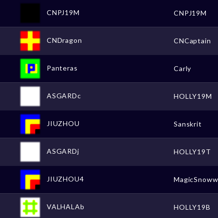
CNPJ19M
CNPJ19M
CNDragon
CNCaptain
Panteras
Carly
ASGARDc
HOLLY19M
JIUZHOU
Sanskrit
ASGARDj
HOLLY19T
JIUZHOU4
MagicSnow
VALHALAb
HOLLY19B