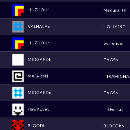
JIUZHOUi
Medusalith
VALHALAe
HOLLY19E
JIUZHOUr
5urrender
MIDGARDh
TAGSh
MXFARM1
TIRAMICHA
MIDGARDo
TAGSo
HawKEyeS
TitForTat
BLOODb
BLOODbb