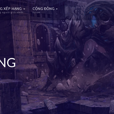
G XẾP HẠNG
CỘNG ĐỒNG
 người giỏi nhất
forum
ẠNG