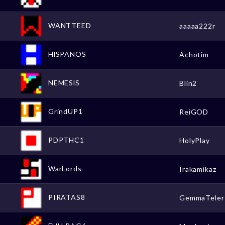
WANTTEED
aaaaa222r
HlSPANOS
Achotim
NEMESlS
Blin2
GrindUP1
ReiGOD
PDPTHC1
HolyPlay
WarLords
Irakamikaz
PIRATAS8
GemmaTeler