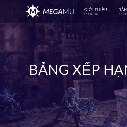
GIỚI THIỆU
BẢN
thông tin
những
BẢNG XẾP H